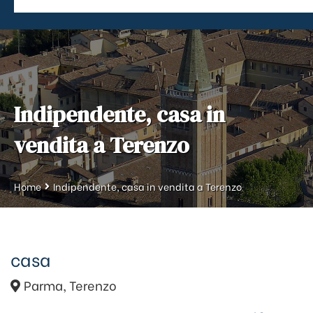
News
Immobili In Affitto
Contatti
Immobili Commerciali
Lascia Una Recensione
Indipendente, casa in
vendita a Terenzo
Home
Indipendente, casa in vendita a Terenzo
casa
Parma, Terenzo