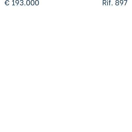
€ 193.000
Rif. 897