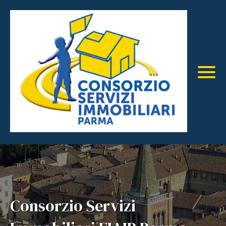
Home
Il Gruppo
I Nostri Immobili
La Nostra Storia
Servizi
Le Nostre Agenzie
Immobili In Vendita
News
Immobili In Affitto
Contatti
Immobili Commerciali
Lascia Una Recensione
Consorzio Servizi