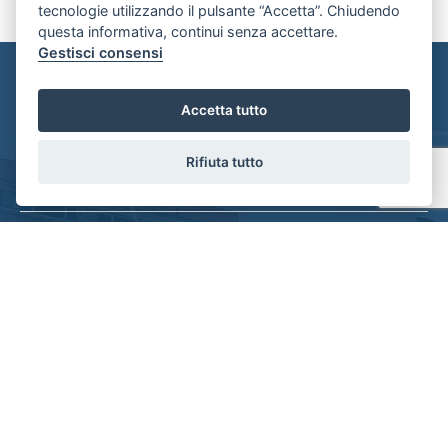
tecnologie utilizzando il pulsante “Accetta”. Chiudendo
questa informativa, continui senza accettare.
Gestisci consensi
Contattaci
Accetta tutto
Rifiuta tutto
Consorzio Servizi Immobiliari FIAIP Parma
Via D'Azeglio 42/A - Parma
+39 3803755355
segreteria@consorzioparma.it
P.IVA : 02041510344
LINK UTILI