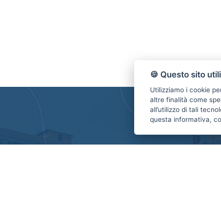
🍪 Questo sito util
Utilizziamo i cookie pe
altre finalità come spe
all’utilizzo di tali tec
questa informativa, c
Contattaci
Consorzio Servizi Immobiliari FIAIP Parma
Via D'Azeglio 42/A - Parma