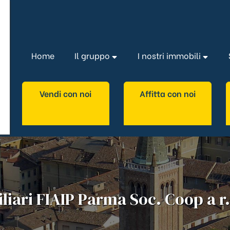
Home
Il gruppo
I nostri immobili
Vendi con noi
Affitta con noi
iari FIAIP Parma Soc. Coop a r.