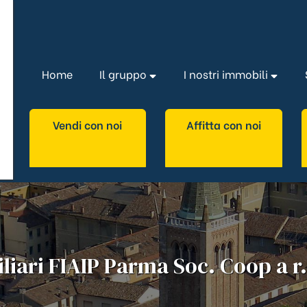
Home
Il gruppo
I nostri immobili
Vendi con noi
Affitta con noi
iari FIAIP Parma Soc. Coop a r.