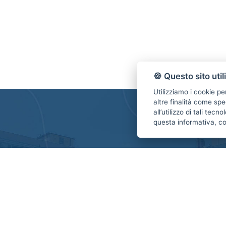
🍪 Questo sito util
Utilizziamo i cookie pe
altre finalità come spe
all’utilizzo di tali tec
questa informativa, c
Contattaci
Consorzio Servizi Immobiliari FIAIP Parma
Via D'Azeglio 42/A - Parma