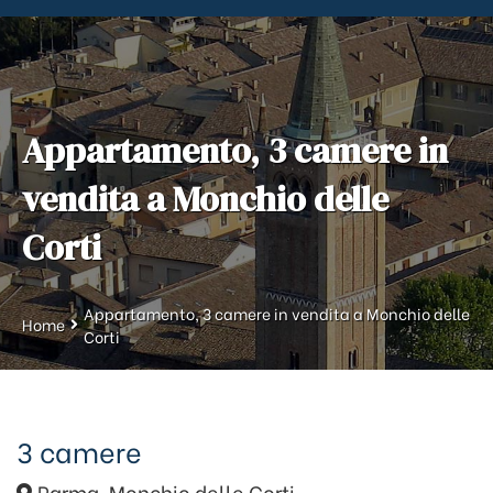
News
Immobili In Affitto
Contatti
Immobili Commerciali
Lascia Una Recensione
Appartamento, 3 camere in
vendita a Monchio delle
Corti
Appartamento, 3 camere in vendita a Monchio delle
Home
Corti
3 camere
Parma, Monchio delle Corti