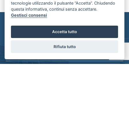
tecnologie utilizzando il pulsante “Accetta”. Chiudendo
questa informativa, continui senza accettare.
Gestisci consensi
Contattaci
Accetta tutto
Rifiuta tutto
Consorzio Servizi Immobiliari FIAIP Parma
Via D'Azeglio 42/A - Parma
+39 3803755355
segreteria@consorzioparma.it
P.IVA : 02041510344
LINK UTILI